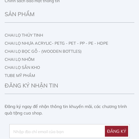
Chính sách bảo mật thông tin
SẢN PHẨM
CHAI LỌ THỦY TINH
CHAI LỌ NHỰA ACRYLIC- PETG - PET - PP - PE - HDPE
CHAI LỌ BỌC GỖ - (WOODEN BOTTLES)
CHAI LỌ NHÔM
CHAI LỌ SẴN KHO
TUBE MỸ PHẨM
IN ẤN CHAI LỌ
ĐĂNG KÝ NHẬN TIN
IN ẤN HỘP GIẤY
Đăng ký ngay để nhận thông tin khuyến mãi, các chương trình
quà tặng cua shop.