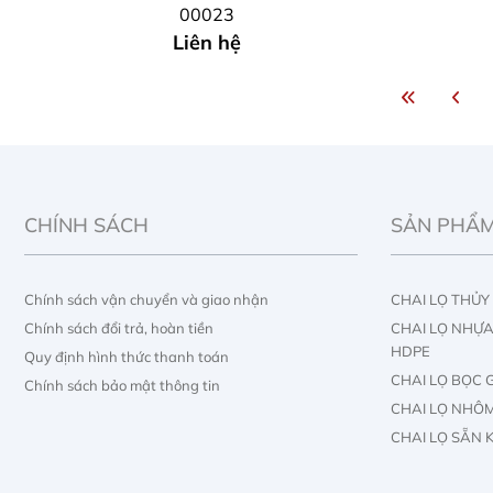
00023
Liên hệ
CHÍNH SÁCH
SẢN PHẨ
Chính sách vận chuyển và giao nhận
CHAI LỌ THỦY
Chính sách đổi trả, hoàn tiền
CHAI LỌ NHỰA 
HDPE
Quy định hình thức thanh toán
CHAI LỌ BỌC 
Chính sách bảo mật thông tin
CHAI LỌ NHÔ
CHAI LỌ SẴN 
TUBE MỸ PHẨ