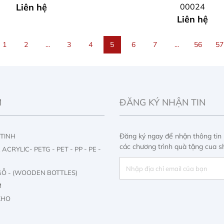
Liên hệ
00024
Liên hệ
1
2
...
3
4
5
6
7
...
56
57
M
ĐĂNG KÝ NHẬN TIN
Đăng ký ngay để nhận thông tin
 TINH
các chương trình quà tặng cua s
ACRYLIC- PETG - PET - PP - PE -
GỖ - (WOODEN BOTTLES)
M
KHO
M