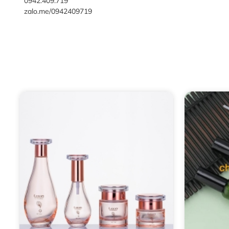
0942.409.719
zalo.me/0942409719