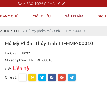
ĐẢM BẢO 100% SỰ HÀI LÒNG
TRANG CHỦ
GIỚI THIỆU
SẢN PHẨM
DỊCH
M THỦY TINH
Hủ mỹ phẩm thủy tinh TT-HMP-00010
Hủ Mỹ Phẩm Thủy Tinh TT-HMP-00010
Lượt xem:
5037
Mã sản phẩm:
TT-HMP-00010
Liên hệ
Giá:
Chia sẻ: