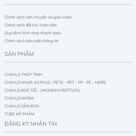
Chính sách vận chuyển và giao nhận
Chính sách đổi trả, hoàn tiền
Quy định hình thức thanh toán
Chính sách bảo mật thông tin
SẢN PHẨM
CHAI LỌ THỦY TINH
CHAI LỌ NHỰA ACRYLIC- PETG - PET - PP - PE - HDPE
CHAI LỌ BỌC GỖ - (WOODEN BOTTLES)
CHAI LỌ NHÔM
CHAI LỌ SẴN KHO
TUBE MỸ PHẨM
IN ẤN CHAI LỌ
ĐĂNG KÝ NHẬN TIN
IN ẤN HỘP GIẤY