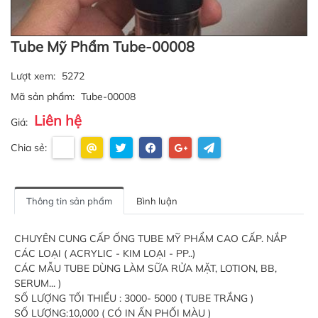
Tube Mỹ Phẩm Tube-00008
Lượt xem:
5272
Mã sản phẩm:
Tube-00008
Liên hệ
Giá:
Chia sẻ:
Thông tin sản phẩm
Bình luận
CHUYÊN CUNG CẤP ỐNG TUBE MỸ PHẨM CAO CẤP. NẮP
CÁC LOẠI ( ACRYLIC - KIM LOẠI - PP..)
CÁC MẪU TUBE DÙNG LÀM SỮA RỬA MẶT, LOTION, BB,
SERUM... )
SỐ LƯỢNG TỐI THIỂU : 3000- 5000 ( TUBE TRẮNG )
SỐ LƯỢNG:10,000 ( CÓ IN ẤN PHỐI MÀU )