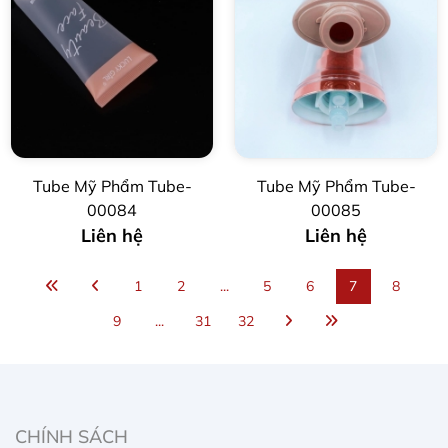
Tube Mỹ Phẩm Tube-
Tube Mỹ Phẩm Tube-
00084
00085
Liên hệ
Liên hệ
1
2
...
5
6
7
8
9
...
31
32
CHÍNH SÁCH