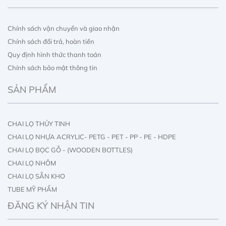
Chính sách vận chuyển và giao nhận
Chính sách đổi trả, hoàn tiền
Quy định hình thức thanh toán
Chính sách bảo mật thông tin
SẢN PHẨM
CHAI LỌ THỦY TINH
CHAI LỌ NHỰA ACRYLIC- PETG - PET - PP - PE - HDPE
CHAI LỌ BỌC GỖ - (WOODEN BOTTLES)
CHAI LỌ NHÔM
CHAI LỌ SẴN KHO
TUBE MỸ PHẨM
IN ẤN CHAI LỌ
ĐĂNG KÝ NHẬN TIN
IN ẤN HỘP GIẤY