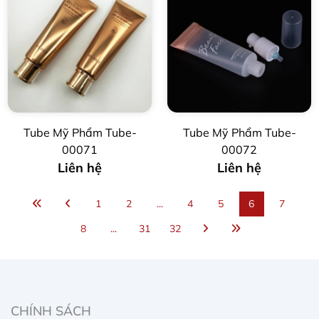
Tube Mỹ Phẩm Tube-
Tube Mỹ Phẩm Tube-
00071
00072
Liên hệ
Liên hệ
1
2
...
4
5
6
7
8
...
31
32
CHÍNH SÁCH