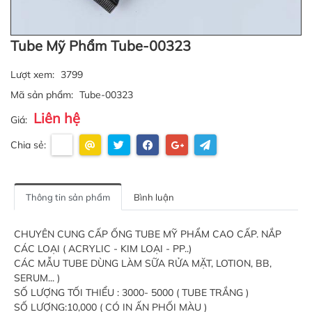
Tube Mỹ Phẩm Tube-00323
Lượt xem:
3799
Mã sản phẩm:
Tube-00323
Liên hệ
Giá:
Chia sẻ:
Thông tin sản phẩm
Bình luận
CHUYÊN CUNG CẤP ỐNG TUBE MỸ PHẨM CAO CẤP. NẮP
CÁC LOẠI ( ACRYLIC - KIM LOẠI - PP..)
CÁC MẪU TUBE DÙNG LÀM SỮA RỬA MẶT, LOTION, BB,
SERUM... )
SỐ LƯỢNG TỐI THIỂU : 3000- 5000 ( TUBE TRẮNG )
SỐ LƯỢNG:10,000 ( CÓ IN ẤN PHỐI MÀU )