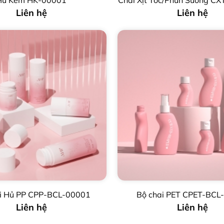
Hủ Kem HK-00001
Chai Xịt Tóc/Phun Sương C
Liên hệ
Liên hệ
i Hủ PP CPP-BCL-00001
Bộ chai PET CPET-BCL
Liên hệ
Liên hệ