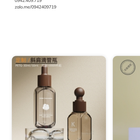
0942.409.719
zalo.me/0942409719