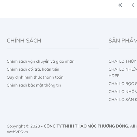
CHÍNH SÁCH
SẢN PHẨ
Chính sách vận chuyển và giao nhận
CHAI LỌ THỦY
Chính sách đổi trả, hoàn tiền
CHAI LỌ NHỰA 
HDPE
Quy định hình thức thanh toán
CHAI LỌ BỌC 
Chính sách bảo mật thông tin
CHAI LỌ NHÔ
CHAI LỌ SẴN 
TUBE MỸ PHẨ
IN ẤN CHAI LỌ
IN ẤN HỘP GIẤ
Copyright © 2023 -
CÔNG TY TNHH THẢO MỘC PHƯƠNG ĐÔNG
. All
WebVPS.vn