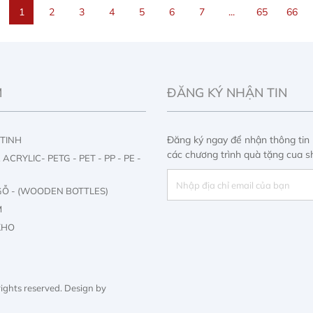
1
2
3
4
5
6
7
...
65
66
M
ĐĂNG KÝ NHẬN TIN
Đăng ký ngay để nhận thông tin
 TINH
các chương trình quà tặng cua s
ACRYLIC- PETG - PET - PP - PE -
GỖ - (WOODEN BOTTLES)
M
KHO
M
Y
 rights reserved.
Design by