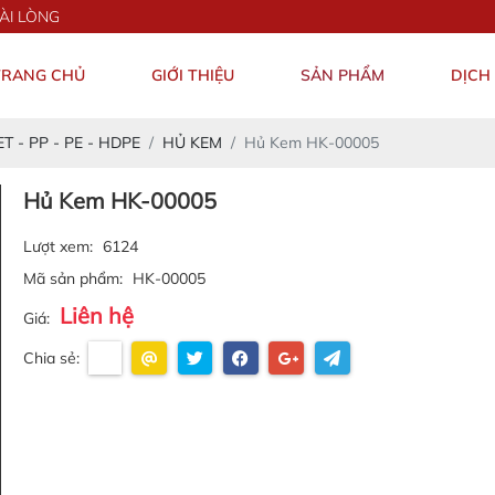
TRANG CHỦ
GIỚI THIỆU
SẢN PHẨM
DỊCH
T - PP - PE - HDPE
HỦ KEM
Hủ Kem HK-00005
Hủ Kem HK-00005
Lượt xem:
6124
Mã sản phẩm:
HK-00005
Liên hệ
Giá:
Chia sẻ: