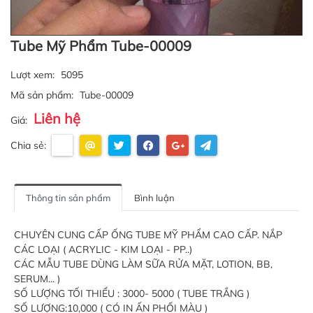
Tube Mỹ Phẩm Tube-00009
Lượt xem:
5095
Mã sản phẩm:
Tube-00009
Liên hệ
Giá:
Chia sẻ:
Thông tin sản phẩm
Bình luận
CHUYÊN CUNG CẤP ỐNG TUBE MỸ PHẨM CAO CẤP. NẮP
CÁC LOẠI ( ACRYLIC - KIM LOẠI - PP..)
CÁC MẪU TUBE DÙNG LÀM SỮA RỬA MẶT, LOTION, BB,
SERUM... )
SỐ LƯỢNG TỐI THIỂU : 3000- 5000 ( TUBE TRẮNG )
SỐ LƯỢNG:10,000 ( CÓ IN ẤN PHỐI MÀU )