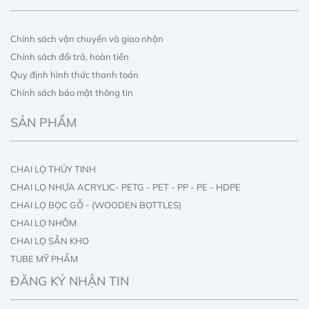
Chính sách vận chuyển và giao nhận
Chính sách đổi trả, hoàn tiền
Quy định hình thức thanh toán
Chính sách bảo mật thông tin
SẢN PHẨM
CHAI LỌ THỦY TINH
CHAI LỌ NHỰA ACRYLIC- PETG - PET - PP - PE - HDPE
CHAI LỌ BỌC GỖ - (WOODEN BOTTLES)
CHAI LỌ NHÔM
CHAI LỌ SẴN KHO
TUBE MỸ PHẨM
IN ẤN CHAI LỌ
ĐĂNG KÝ NHẬN TIN
IN ẤN HỘP GIẤY