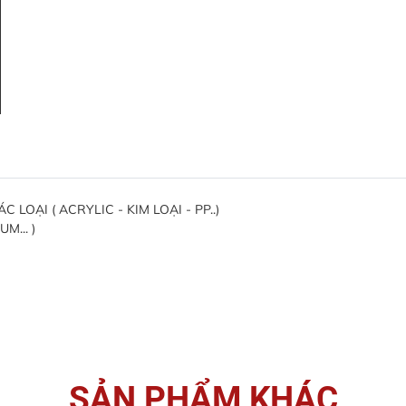
OẠI ( ACRYLIC - KIM LOẠI - PP..)
M... )
SẢN PHẨM KHÁC