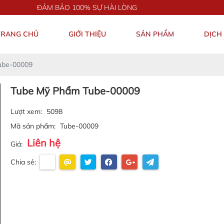
ĐẢM BẢO 100% SỰ HÀI LÒNG
TRANG CHỦ
GIỚI THIỆU
SẢN PHẨM
DỊCH
ube-00009
Tube Mỹ Phẩm Tube-00009
Lượt xem:
5098
Mã sản phẩm:
Tube-00009
Liên hệ
Giá:
Chia sẻ: