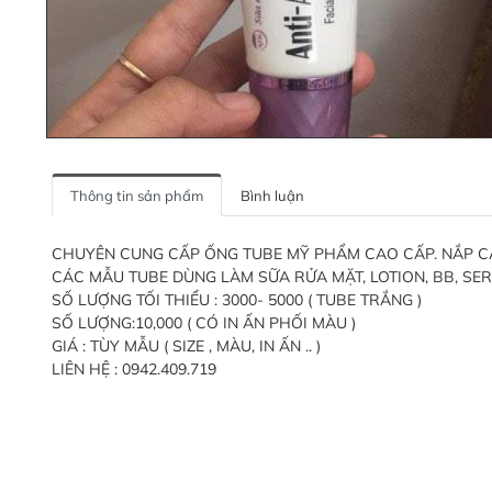
Thông tin sản phẩm
Bình luận
CHUYÊN CUNG CẤP ỐNG TUBE MỸ PHẨM CAO CẤP. NẮP CÁC L
CÁC MẪU TUBE DÙNG LÀM SỮA RỬA MẶT, LOTION, BB, SERU
SỐ LƯỢNG TỐI THIỂU : 3000- 5000 ( TUBE TRẮNG )
SỐ LƯỢNG:10,000 ( CÓ IN ẤN PHỐI MÀU )
GIÁ : TÙY MẪU ( SIZE , MÀU, IN ẤN .. )
LIÊN HỆ : 0942.409.719