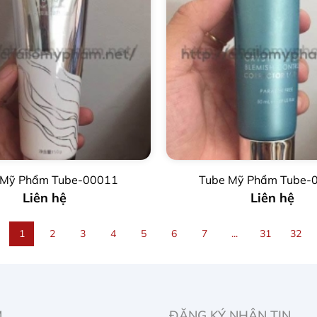
 Mỹ Phẩm Tube-00011
Tube Mỹ Phẩm Tube-
Liên hệ
Liên hệ
1
2
3
4
5
6
7
...
31
32
M
ĐĂNG KÝ NHẬN TIN