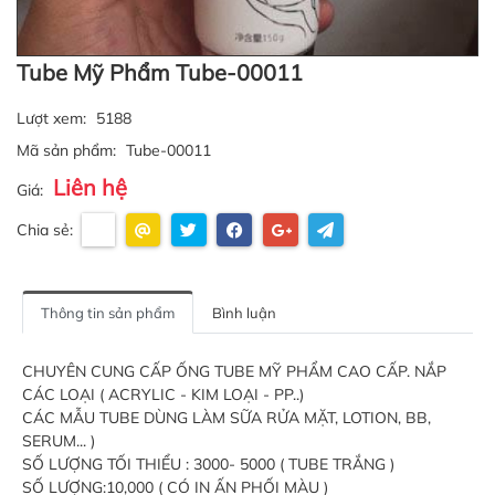
Tube Mỹ Phẩm Tube-00011
Lượt xem:
5188
Mã sản phẩm:
Tube-00011
Liên hệ
Giá:
Chia sẻ:
Thông tin sản phẩm
Bình luận
CHUYÊN CUNG CẤP ỐNG TUBE MỸ PHẨM CAO CẤP. NẮP
CÁC LOẠI ( ACRYLIC - KIM LOẠI - PP..)
CÁC MẪU TUBE DÙNG LÀM SỮA RỬA MẶT, LOTION, BB,
SERUM... )
SỐ LƯỢNG TỐI THIỂU : 3000- 5000 ( TUBE TRẮNG )
SỐ LƯỢNG:10,000 ( CÓ IN ẤN PHỐI MÀU )