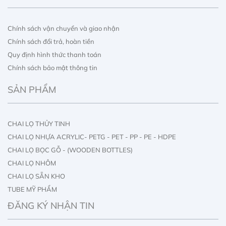
Chính sách vận chuyển và giao nhận
Chính sách đổi trả, hoàn tiền
Quy định hình thức thanh toán
Chính sách bảo mật thông tin
SẢN PHẨM
CHAI LỌ THỦY TINH
CHAI LỌ NHỰA ACRYLIC- PETG - PET - PP - PE - HDPE
CHAI LỌ BỌC GỖ - (WOODEN BOTTLES)
CHAI LỌ NHÔM
CHAI LỌ SẴN KHO
TUBE MỸ PHẨM
IN ẤN CHAI LỌ
ĐĂNG KÝ NHẬN TIN
IN ẤN HỘP GIẤY