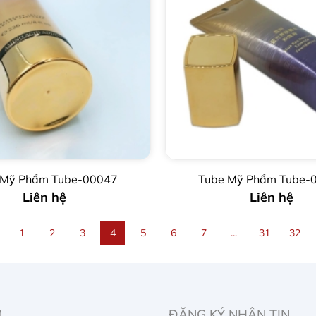
 Mỹ Phẩm Tube-00047
Tube Mỹ Phẩm Tube-
Liên hệ
Liên hệ
1
2
3
4
5
6
7
...
31
32
M
ĐĂNG KÝ NHẬN TIN