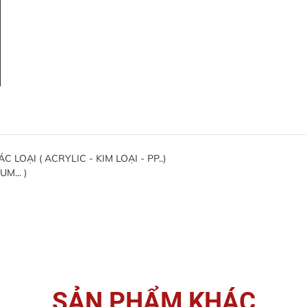
OẠI ( ACRYLIC - KIM LOẠI - PP..)
M... )
SẢN PHẨM KHÁC