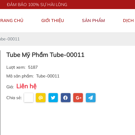
BẢO 100% SỰ HÀI LÒNG
TRANG CHỦ
GIỚI THIỆU
SẢN PHẨM
DỊCH
ube-00011
Tube Mỹ Phẩm Tube-00011
Lượt xem:
5187
Mã sản phẩm:
Tube-00011
Liên hệ
Giá:
Chia sẻ: