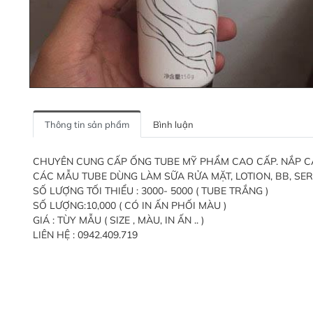
Thông tin sản phẩm
Bình luận
CHUYÊN CUNG CẤP ỐNG TUBE MỸ PHẨM CAO CẤP. NẮP CÁC L
CÁC MẪU TUBE DÙNG LÀM SỮA RỬA MẶT, LOTION, BB, SERU
SỐ LƯỢNG TỐI THIỂU : 3000- 5000 ( TUBE TRẮNG )
SỐ LƯỢNG:10,000 ( CÓ IN ẤN PHỐI MÀU )
GIÁ : TÙY MẪU ( SIZE , MÀU, IN ẤN .. )
LIÊN HỆ : 0942.409.719