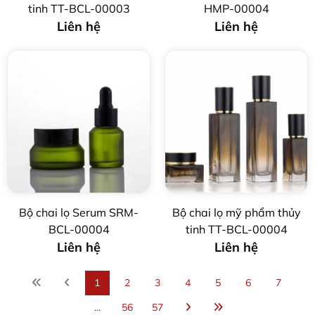
tinh TT-BCL-00003
HMP-00004
Liên hệ
Liên hệ
Bộ chai lọ Serum SRM-
Bộ chai lọ mỹ phẩm thủy
BCL-00004
tinh TT-BCL-00004
Liên hệ
Liên hệ
1
2
3
4
5
6
7
...
56
57