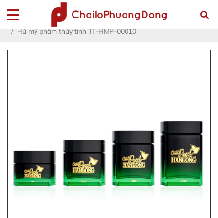
Trang chủ
Sản phẩm
CHAI LỌ THỦY TINH
HỦ MỸ PHẨM THỦY TINH
Hủ mỹ phẩm thủy tinh TT-HMP-00010