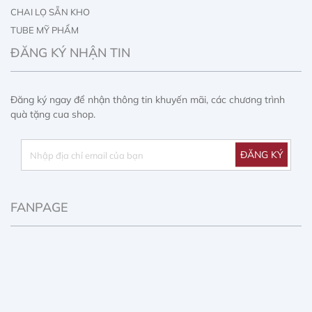
CHAI LỌ SẴN KHO
TUBE MỸ PHẨM
IN ẤN CHAI LỌ
ĐĂNG KÝ NHẬN TIN
IN ẤN HỘP GIẤY
Đăng ký ngay để nhận thông tin khuyến mãi, các chương trình
quà tặng cua shop.
FANPAGE