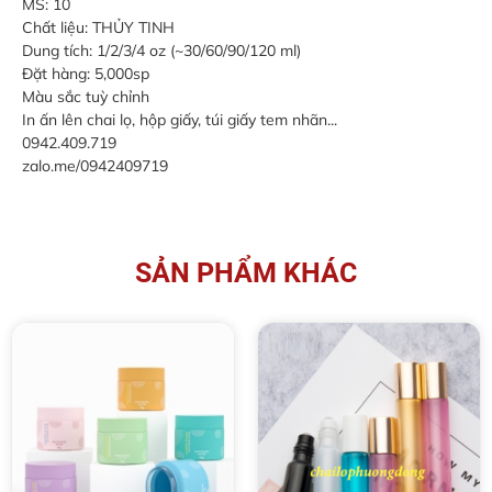
MS: 10
Chất liệu: THỦY TINH
Dung tích: 1/2/3/4 oz (~30/60/90/120 ml)
Đặt hàng: 5,000sp
Màu sắc tuỳ chỉnh
In ấn lên chai lọ, hộp giấy, túi giấy tem nhãn...
0942.409.719
zalo.me/0942409719
SẢN PHẨM KHÁC