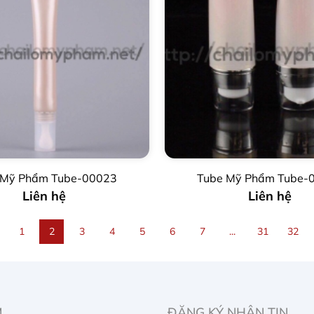
 Mỹ Phẩm Tube-00023
Tube Mỹ Phẩm Tube-
Liên hệ
Liên hệ
1
2
3
4
5
6
7
...
31
32
M
ĐĂNG KÝ NHẬN TIN