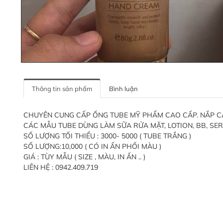
Thông tin sản phẩm
Bình luận
CHUYÊN CUNG CẤP ỐNG TUBE MỸ PHẨM CAO CẤP. NẮP CÁC L
CÁC MẪU TUBE DÙNG LÀM SỮA RỬA MẶT, LOTION, BB, SERU
SỐ LƯỢNG TỐI THIỂU : 3000- 5000 ( TUBE TRẮNG )
SỐ LƯỢNG:10,000 ( CÓ IN ẤN PHỐI MÀU )
GIÁ : TÙY MẪU ( SIZE , MÀU, IN ẤN .. )
LIÊN HỆ : 0942.409.719