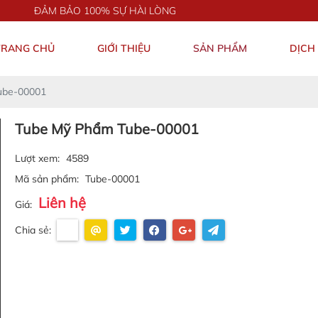
ẢM BẢO 100% SỰ HÀI LÒNG
TRANG CHỦ
GIỚI THIỆU
SẢN PHẨM
DỊCH
ube-00001
Tube Mỹ Phẩm Tube-00001
Lượt xem:
4589
Mã sản phẩm:
Tube-00001
Liên hệ
Giá:
Chia sẻ: