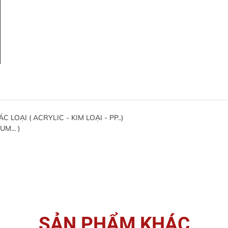
OẠI ( ACRYLIC - KIM LOẠI - PP..)
M... )
SẢN PHẨM KHÁC