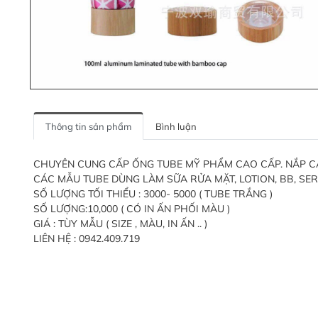
Thông tin sản phẩm
Bình luận
CHUYÊN CUNG CẤP ỐNG TUBE MỸ PHẨM CAO CẤP. NẮP CÁC L
CÁC MẪU TUBE DÙNG LÀM SỮA RỬA MẶT, LOTION, BB, SERU
SỐ LƯỢNG TỐI THIỂU : 3000- 5000 ( TUBE TRẮNG )
SỐ LƯỢNG:10,000 ( CÓ IN ẤN PHỐI MÀU )
GIÁ : TÙY MẪU ( SIZE , MÀU, IN ẤN .. )
LIÊN HỆ : 0942.409.719