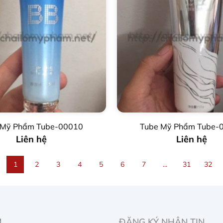
 Mỹ Phẩm Tube-00010
Tube Mỹ Phẩm Tube-
Liên hệ
Liên hệ
1
2
3
4
5
6
7
...
31
32
M
ĐĂNG KÝ NHẬN TIN