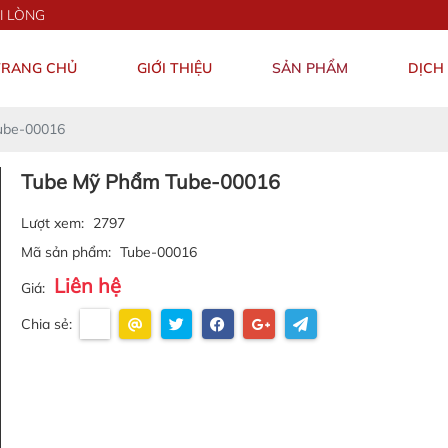
TRANG CHỦ
GIỚI THIỆU
SẢN PHẨM
DỊCH
ube-00016
Tube Mỹ Phẩm Tube-00016
Lượt xem:
2797
Mã sản phẩm:
Tube-00016
Liên hệ
Giá:
Chia sẻ: