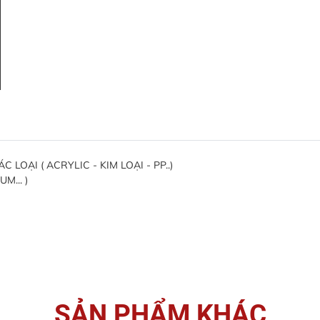
OẠI ( ACRYLIC - KIM LOẠI - PP..)
M... )
SẢN PHẨM KHÁC