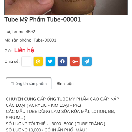
Tube Mỹ Phẩm Tube-00001
Lượt xem:
4592
Mã sản phẩm:
Tube-00001
Liên hệ
Giá:
Chia sẻ:
Thông tin sản phẩm
Bình luận
CHUYÊN CUNG CẤP ỐNG TUBE MỸ PHẨM CAO CẤP. NẮP
CÁC LOẠI ( ACRYLIC - KIM LOẠI - PP..)
CÁC MẪU TUBE DÙNG LÀM SỮA RỬA MẶT, LOTION, BB,
SERUM... )
SỐ LƯỢNG TỐI THIỂU : 3000- 5000 ( TUBE TRẮNG )
SỐ LƯỢNG:10,000 ( CÓ IN ẤN PHỐI MÀU )