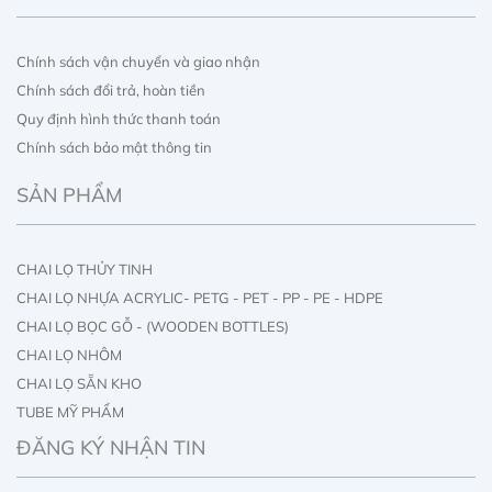
Chính sách vận chuyển và giao nhận
Chính sách đổi trả, hoàn tiền
Quy định hình thức thanh toán
Chính sách bảo mật thông tin
SẢN PHẨM
CHAI LỌ THỦY TINH
CHAI LỌ NHỰA ACRYLIC- PETG - PET - PP - PE - HDPE
CHAI LỌ BỌC GỖ - (WOODEN BOTTLES)
CHAI LỌ NHÔM
CHAI LỌ SẴN KHO
TUBE MỸ PHẨM
IN ẤN CHAI LỌ
ĐĂNG KÝ NHẬN TIN
IN ẤN HỘP GIẤY