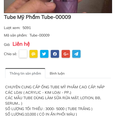
Tube Mỹ Phẩm Tube-00009
Lượt xem:
5091
Mã sản phẩm:
Tube-00009
Liên hệ
Giá:
Chia sẻ:
Thông tin sản phẩm
Bình luận
CHUYÊN CUNG CẤP ỐNG TUBE MỸ PHẨM CAO CẤP. NẮP
CÁC LOẠI ( ACRYLIC - KIM LOẠI - PP..)
CÁC MẪU TUBE DÙNG LÀM SỮA RỬA MẶT, LOTION, BB,
SERUM... )
SỐ LƯỢNG TỐI THIỂU : 3000- 5000 ( TUBE TRẮNG )
SỐ LƯỢNG:10,000 ( CÓ IN ẤN PHỐI MÀU )