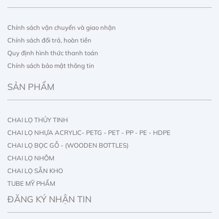
Chính sách vận chuyển và giao nhận
Chính sách đổi trả, hoàn tiền
Quy định hình thức thanh toán
Chính sách bảo mật thông tin
SẢN PHẨM
CHAI LỌ THỦY TINH
CHAI LỌ NHỰA ACRYLIC- PETG - PET - PP - PE - HDPE
CHAI LỌ BỌC GỖ - (WOODEN BOTTLES)
CHAI LỌ NHÔM
CHAI LỌ SẴN KHO
TUBE MỸ PHẨM
IN ẤN CHAI LỌ
ĐĂNG KÝ NHẬN TIN
IN ẤN HỘP GIẤY