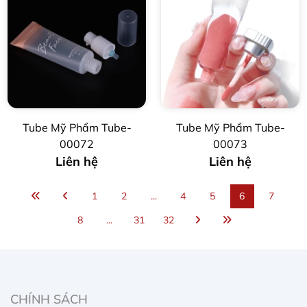
Tube Mỹ Phẩm Tube-
Tube Mỹ Phẩm Tube-
00072
00073
Liên hệ
Liên hệ
1
2
...
4
5
6
7
8
...
31
32
CHÍNH SÁCH