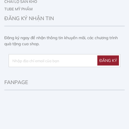
CHAI LỌ SẴN KHO
TUBE MỸ PHẨM
IN ẤN CHAI LỌ
ĐĂNG KÝ NHẬN TIN
IN ẤN HỘP GIẤY
Đăng ký ngay để nhận thông tin khuyến mãi, các chương trình
quà tặng cua shop.
FANPAGE