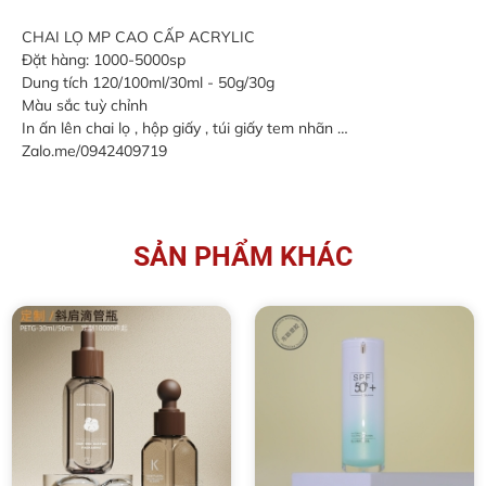
CHAI LỌ MP CAO CẤP ACRYLIC
Đặt hàng: 1000-5000sp
Dung tích 120/100ml/30ml - 50g/30g
Màu sắc tuỳ chỉnh
In ấn lên chai lọ , hộp giấy , túi giấy tem nhãn …
Zalo.me/0942409719
SẢN PHẨM KHÁC