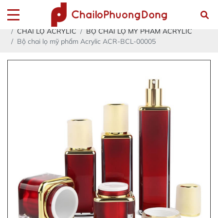
Trang chủ
Sản phẩm
CHAI LỌ NHỰA ACRYLIC- PETG - PET - PP - PE - HDPE
CHAI LỌ ACRYLIC
BỘ CHAI LỌ MỸ PHẨM ACRYLIC
Bộ chai lọ mỹ phẩm Acrylic ACR-BCL-00005