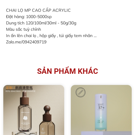
CHAI LỌ MP CAO CẤP ACRYLIC
Đặt hàng: 1000-5000sp
Dung tích 120/100ml/30ml - 50g/30g
Màu sắc tuỳ chỉnh
In ấn lên chai lọ , hộp giấy , túi giấy tem nhãn …
Zalo.me/0942409719
SẢN PHẨM KHÁC