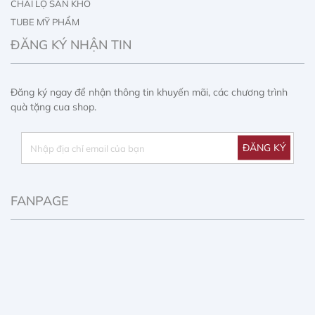
CHAI LỌ SẴN KHO
TUBE MỸ PHẨM
IN ẤN CHAI LỌ
ĐĂNG KÝ NHẬN TIN
IN ẤN HỘP GIẤY
Đăng ký ngay để nhận thông tin khuyến mãi, các chương trình
quà tặng cua shop.
FANPAGE