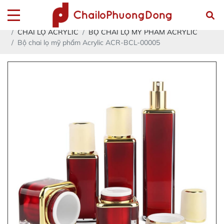
Trang chủ
Sản phẩm
CHAI LỌ NHỰA ACRYLIC- PETG - PET - PP - PE - HDPE
CHAI LỌ ACRYLIC
BỘ CHAI LỌ MỸ PHẨM ACRYLIC
Bộ chai lọ mỹ phẩm Acrylic ACR-BCL-00005