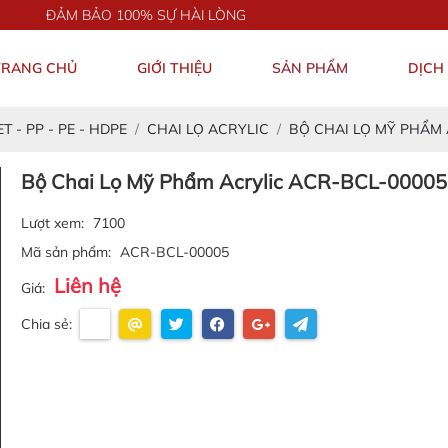
 BẢO 100% SỰ HÀI LÒNG
TRANG CHỦ
GIỚI THIỆU
SẢN PHẨM
DỊCH
T - PP - PE - HDPE
CHAI LỌ ACRYLIC
BỘ CHAI LỌ MỸ PHẨM
Bộ Chai Lọ Mỹ Phẩm Acrylic ACR-BCL-00005
Lượt xem:
7100
Mã sản phẩm:
ACR-BCL-00005
Liên hệ
Giá:
Chia sẻ: