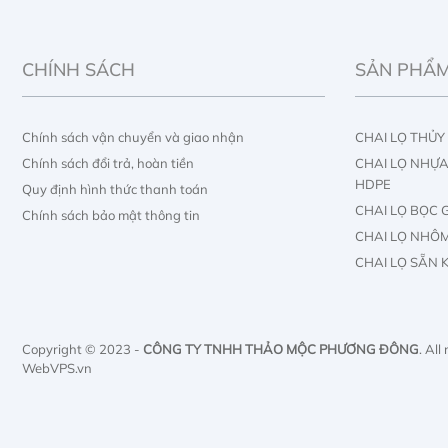
CHÍNH SÁCH
SẢN PHẨ
Chính sách vận chuyển và giao nhận
CHAI LỌ THỦY
Chính sách đổi trả, hoàn tiền
CHAI LỌ NHỰA 
HDPE
Quy định hình thức thanh toán
CHAI LỌ BỌC 
Chính sách bảo mật thông tin
CHAI LỌ NHÔ
CHAI LỌ SẴN 
TUBE MỸ PHẨ
IN ẤN CHAI LỌ
IN ẤN HỘP GIẤ
Copyright © 2023 -
CÔNG TY TNHH THẢO MỘC PHƯƠNG ĐÔNG
. All
WebVPS.vn