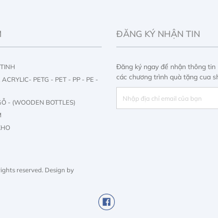
M
ĐĂNG KÝ NHẬN TIN
Đăng ký ngay để nhận thông tin
 TINH
các chương trình quà tặng cua s
ACRYLIC- PETG - PET - PP - PE -
GỖ - (WOODEN BOTTLES)
M
KHO
M
Y
 rights reserved.
Design by