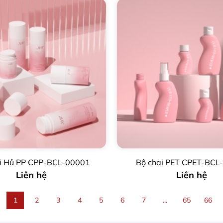
i Hủ PP CPP-BCL-00001
Bộ chai PET CPET-BCL
Liên hệ
Liên hệ
1
2
3
4
5
6
7
...
65
66