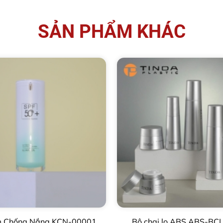
SẢN PHẨM KHÁC
m Chống Nắng KCN-00001
Bộ chai lọ ABS ABS-BC