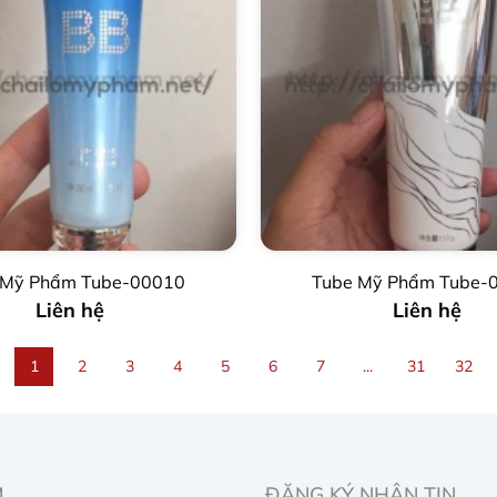
 Mỹ Phẩm Tube-00010
Tube Mỹ Phẩm Tube-
Liên hệ
Liên hệ
1
2
3
4
5
6
7
...
31
32
M
ĐĂNG KÝ NHẬN TIN