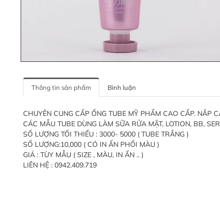
Thông tin sản phẩm
Bình luận
CHUYÊN CUNG CẤP ỐNG TUBE MỸ PHẨM CAO CẤP. NẮP CÁC L
CÁC MẪU TUBE DÙNG LÀM SỮA RỬA MẶT, LOTION, BB, SERU
SỐ LƯỢNG TỐI THIỂU : 3000- 5000 ( TUBE TRẮNG )
SỐ LƯỢNG:10,000 ( CÓ IN ẤN PHỐI MÀU )
GIÁ : TÙY MẪU ( SIZE , MÀU, IN ẤN .. )
LIÊN HỆ : 0942.409.719