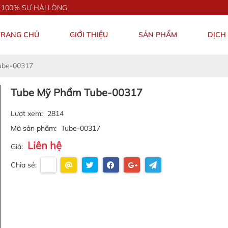
HÀI LÒNG
TRANG CHỦ
GIỚI THIỆU
SẢN PHẨM
DỊCH
ube-00317
Tube Mỹ Phẩm Tube-00317
Lượt xem:
2814
Mã sản phẩm:
Tube-00317
Liên hệ
Giá:
Chia sẻ: