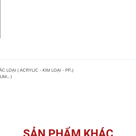
OẠI ( ACRYLIC - KIM LOẠI - PP..)
M... )
SẢN PHẨM KHÁC