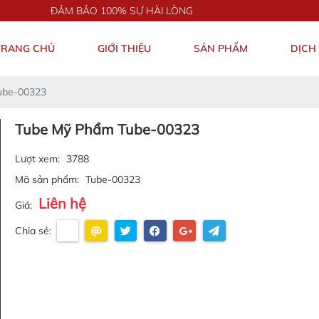
ĐẢM BẢO 100% SỰ HÀI LÒNG
TRANG CHỦ
GIỚI THIỆU
SẢN PHẨM
DỊCH
ube-00323
Tube Mỹ Phẩm Tube-00323
Lượt xem:
3788
Mã sản phẩm:
Tube-00323
Liên hệ
Giá:
Chia sẻ: