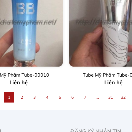
 Mỹ Phẩm Tube-00010
Tube Mỹ Phẩm Tube-
Liên hệ
Liên hệ
1
2
3
4
5
6
7
...
31
32
M
ĐĂNG KÝ NHẬN TIN