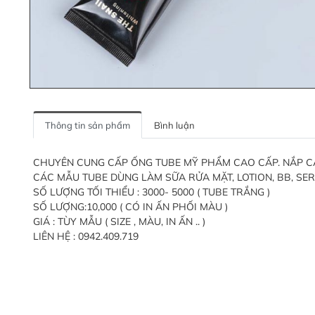
Thông tin sản phẩm
Bình luận
CHUYÊN CUNG CẤP ỐNG TUBE MỸ PHẨM CAO CẤP. NẮP CÁC L
CÁC MẪU TUBE DÙNG LÀM SỮA RỬA MẶT, LOTION, BB, SERU
SỐ LƯỢNG TỐI THIỂU : 3000- 5000 ( TUBE TRẮNG )
SỐ LƯỢNG:10,000 ( CÓ IN ẤN PHỐI MÀU )
GIÁ : TÙY MẪU ( SIZE , MÀU, IN ẤN .. )
LIÊN HỆ : 0942.409.719